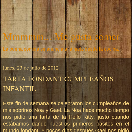
Mmmmm... Me gusta comer
La buena comida se anuncia a la nariz desde la cocina.
lunes, 23 de julio de 2012
TARTA FONDANT CUMPLEAÑOS
INFANTIL
Este fin de semana se celebraron los cumpleaños de
mis sobrinos Noa y Gael. La Noa hace mucho tiempo
nos pidió una tarta de la Hello Kitty, justo cuando
estábamos dando nuestros primeros pasitos en el
mundo fondant. Y pocos días después Gael nos pidió