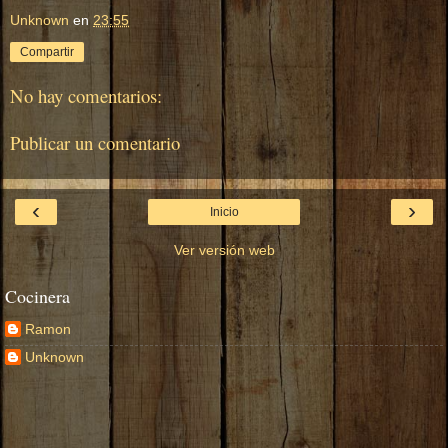
Unknown
en
23:55
Compartir
No hay comentarios:
Publicar un comentario
‹
›
Inicio
Ver versión web
Cocinera
Ramon
Unknown