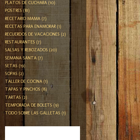
PLATOS DE CUCHARA
(10)
POSTRES
(81)
RECETARIO MAMA
(7)
RECETAS PARA ENAMORAR
(1)
RECUERDOS DE VACACIONES
(2)
RESTAURANTES
(7)
SALSAS Y REBOZADOS
(20)
SEMANA SANTA
(7)
SETAS
(19)
SOPAS
(2)
TALLER DE COCINA
(1)
TAPAS Y PINCHOS
(8)
TARTAS
(2)
TEMPORADA DE BOLETS
(9)
TODO SOBRE LAS GALLETAS
(1)