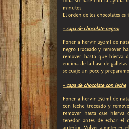
toda su base con la ayuda d
minutos.
El orden de los chocolates es 
- capa de chocolate negro:
Poner a hervir 250ml de nata
negro troceado y remover hast
remover hasta que hierva d
encima de la base de galleta
se cuaje un poco y preparamos
- capa de chocolate con leche
Poner a hervir 250ml de nata
con leche troceado y remover
remover hasta que hierva d
tenedor antes de echar el 
anterior. Volver a meter en e