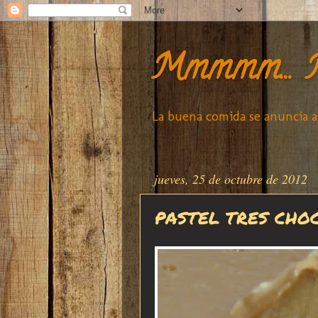
Mmmmm... M
La buena comida se anuncia a 
jueves, 25 de octubre de 2012
PASTEL TRES CHO