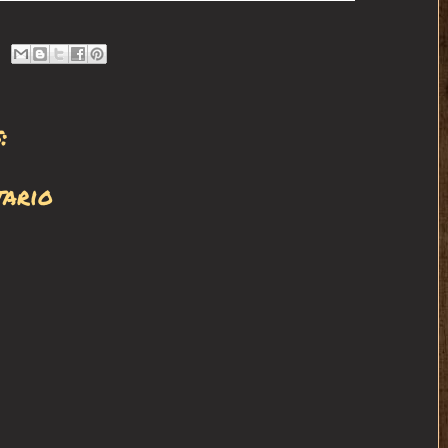
:
tario