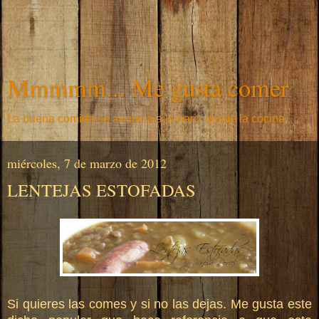
Mmmmm... Me gusta comer
La buena comida se anuncia a la nariz desde la cocina.
miércoles, 7 de marzo de 2012
LENTEJAS ESTOFADAS
Si quieres las comes y si no las dejas. Me gusta este