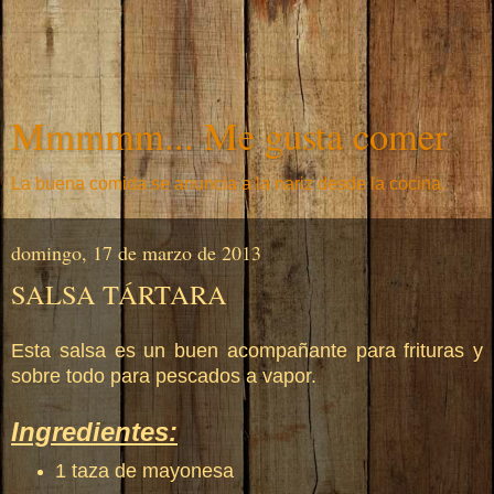
Mmmmm... Me gusta comer
La buena comida se anuncia a la nariz desde la cocina.
domingo, 17 de marzo de 2013
SALSA TÁRTARA
Esta salsa es un buen acompañante para frituras y
sobre todo para pescados a vapor.
Ingredientes:
1 taza de mayonesa