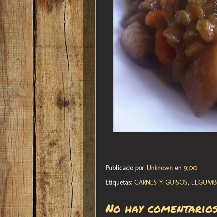
Publicado por
Unknown
en
9:00
Etiquetas:
CARNES Y GUISOS
,
LEGUMB
No hay comentarios