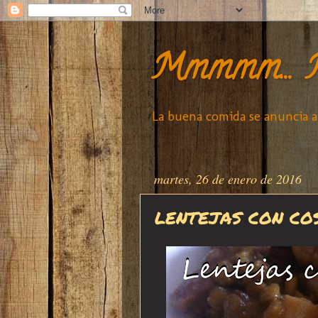
Mmmmm... M
La buena comida se anuncia a 
martes, 26 de enero de 2016
LENTEJAS CON CO