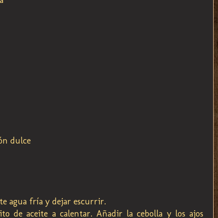
ón dulce
e agua fría y dejar escurrir.
o de aceite a calentar. Añadir la cebolla y los ajos