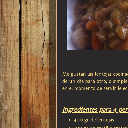
Me gustan las lentejas cocin
de un día para otro; o simple
en el momento de servir le e
Ingredientes para 4 per
400 gr de lentejas
300 gr de costilla cortad