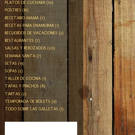
PLATOS DE CUCHARA
(10)
POSTRES
(81)
RECETARIO MAMA
(7)
RECETAS PARA ENAMORAR
(1)
RECUERDOS DE VACACIONES
(2)
RESTAURANTES
(7)
SALSAS Y REBOZADOS
(20)
SEMANA SANTA
(7)
SETAS
(19)
SOPAS
(2)
TALLER DE COCINA
(1)
TAPAS Y PINCHOS
(8)
TARTAS
(2)
TEMPORADA DE BOLETS
(9)
TODO SOBRE LAS GALLETAS
(1)