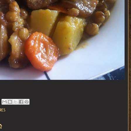
RES
: