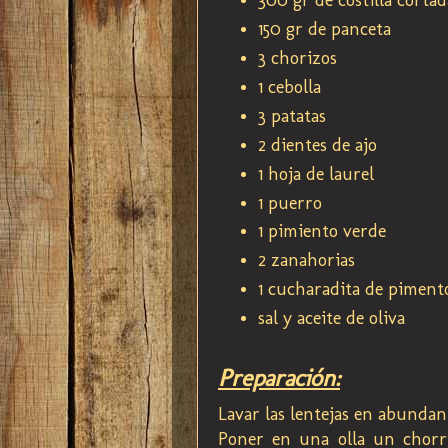
150 gr de panceta
3 chorizos
1 cebolla
3 patatas
2 dientes de ajo
1 hoja de laurel
1 puerro
1 pimiento verde
2 zanahorias
1 cucharadita de piment
sal y aceite de oliva
Preparación:
Lavar las lentejas en abundant
Poner en una olla un chorrit