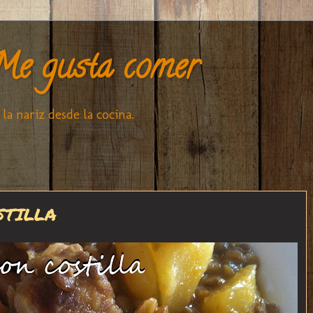
e gusta comer
la nariz desde la cocina.
STILLA