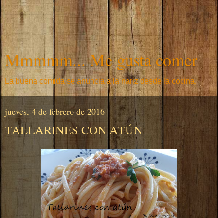
Mmmmm... Me gusta comer
La buena comida se anuncia a la nariz desde la cocina.
jueves, 4 de febrero de 2016
TALLARINES CON ATÚN